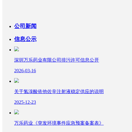
生产质量
联系我们
呼吸抗菌
信息公示
技术平台
公司新闻
信息公示
人力资源
麻醉镇痛
项目研发
精益制造
深圳万乐药业有限公司排污许可信息公开
2026-03-16
万维医贸
战略合作
质量管理
人才招聘
关于氢溴酸依他佐辛注射液稳定供应的说明
不良反应报告
职业发展
2025-12-23
万乐药业《突发环境事件应急预案备案表》