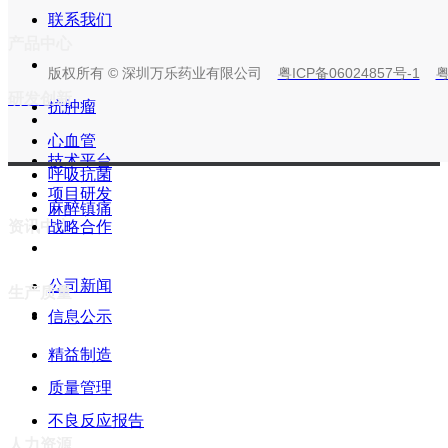
联系我们
产品中心
版权所有 © 深圳万乐药业有限公司
粤ICP备06024857号-1
粤
研发创新
抗肿瘤
心血管
技术平台
呼吸抗菌
项目研发
麻醉镇痛
资讯中心
战略合作
公司新闻
生产质量
信息公示
精益制造
质量管理
微信关注
不良反应报告
人力资源