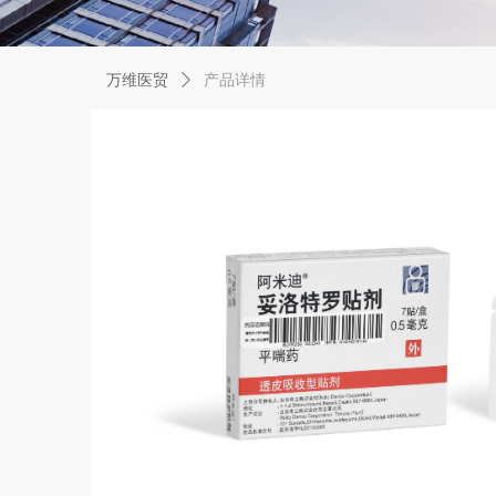
万维医贸
ꄲ
产品详情