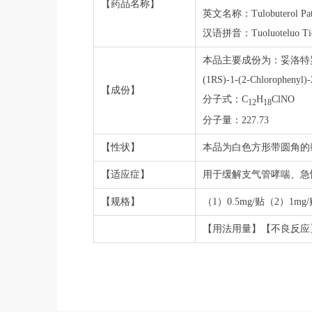
【药品名称】
英文名称：Tulobuterol Pat
汉语拼音：Tuoluoteluo Tie
本品主要成份为：妥洛特
(1RS)-1-(2-Chlorophenyl)-
【成份】
分子式：C
H
ClNO
12
18
分子量：227.73
【性状】
本品为白色方形带圆角的
【适应症】
用于缓解支气管哮喘、急
【规格】
（1）0.5mg/贴（2）1mg
【用法用量】【不良反应