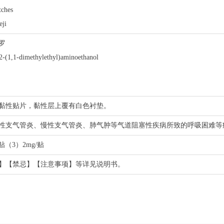
ches
ji
罗
2-(1,1-dimethylethyl)aminoethanol
黏性贴片，黏性层上覆有白色衬垫。
性支气管炎、慢性支气管炎、肺气肿等气道阻塞性疾病所致的呼吸困难等
/贴（3）2mg/贴
】【禁忌】【注意事项】等详见说明书。