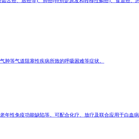
如舌癌、唇癌等)、肺癌(特别是原发和转移性鳞癌)、食道癌、
气肿等气道阻塞性疾病所致的呼吸困难等症状。
老年性免疫功能缺陷等。可配合化疗、放疗及联合应用于白血病