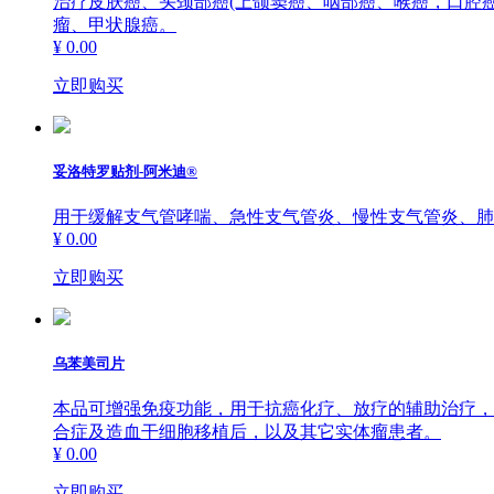
治疗皮肤癌、头颈部癌(上颌窦癌、咽部癌、喉癌，口腔癌
瘤、甲状腺癌。
¥ 0.00
立即购买
妥洛特罗贴剂-阿米迪®
用于缓解支气管哮喘、急性支气管炎、慢性支气管炎、肺
¥ 0.00
立即购买
乌苯美司片
本品可增强免疫功能，用于抗癌化疗、放疗的辅助治疗，
合症及造血干细胞移植后，以及其它实体瘤患者。
¥ 0.00
立即购买