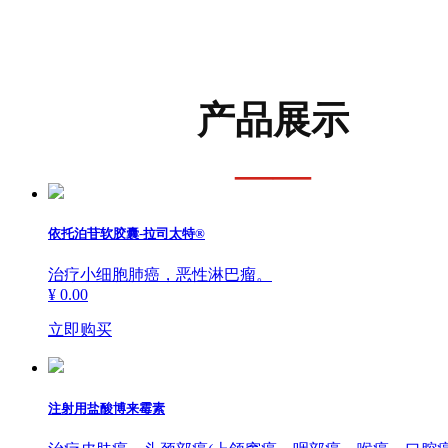
产品展示
——
依托泊苷软胶囊-拉司太特®
治疗小细胞肺癌，恶性淋巴瘤。
¥ 0.00
立即购买
注射用盐酸博来霉素