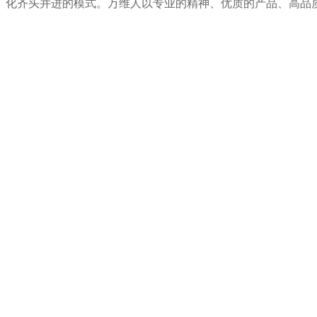
化齐头并进的模式。万维人以专业的精神、优质的产品、高品
以质量求生存
以服务求发展
向管理要效益