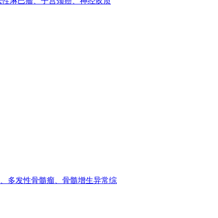
恶性淋巴瘤、子宫颈癌、神经胶质
、多发性骨髓瘤、骨髓增生异常综