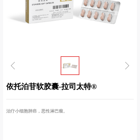
ꁆ
ꁇ
依托泊苷软胶囊-拉司太特®
治疗小细胞肺癌，恶性淋巴瘤。