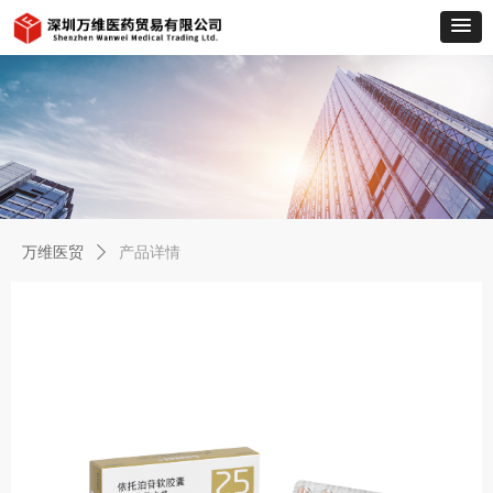
万维医贸
ꄲ
产品详情