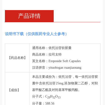
产品详情
说明书下载（仅供医药专业人士参考）
通用名称：依托泊苷软胶囊
商品名称：拉司太特
【药品名称】
英文名称：Etoposide Soft Capsules
汉语拼音：yituobogan ruanjiaonang
本品主要成份为：依托泊苷，每一依托泊苷胶
囊中含依托泊苷25mg;添加物聚二乙醇，对羟
基甲酸乙酯及对羟基苯甲酸丙酯。
【成份】
分子式：C
H
O
29
32
13
分子量：588.56