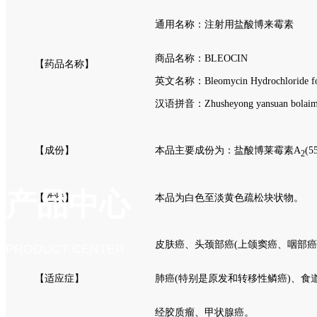
通用名称：注射用盐酸博来霉素
商品名称：BLEOCIN
【药品名称】
英文名称：Bleomycin Hydrochloride for
汉语拼音：Zhusheyong yansuan bolaim
【成份】
本品主要成份为：盐酸博莱霉素A
(5
2
产品中心
【性状】
本品为白色至淡黄色疏松块状物。
皮肤癌、头颈部癌(上颌窦癌、咽部癌
PRODUCT CENTER
【适应症】
肺癌(特别是原发和转移性鳞癌)、食
经胶质瘤、甲状腺癌。