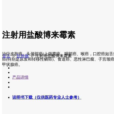
生产质量
联系我们
呼吸抗菌
信息公示
技术平台
注射用盐酸博来霉素
人力资源
麻醉镇痛
项目研发
精益制造
治疗皮肤癌、头颈部癌(上颌窦癌、咽部癌、喉癌，口腔癌如舌
首页
ꄲ
抗肿瘤
ꄲ
注射用盐酸博来霉素
癌(特别是原发和转移性鳞癌)、食道癌、恶性淋巴瘤、子宫颈
万维医贸
战略合作
质量管理
人才招聘
甲状腺癌。
产品详情
不良反应报告
职业发展
说明书下载（仅供医药专业人士参考）