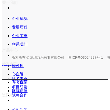
关于我们
企业概况
发展历程
企业荣誉
联系我们
产品中心
版权所有 © 深圳万乐药业有限公司
粤ICP备06024857号-1
粤
研发创新
抗肿瘤
心血管
技术平台
呼吸抗菌
项目研发
麻醉镇痛
资讯中心
战略合作
公司新闻