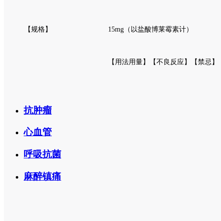
【规格】
15mg（以盐酸博莱霉素计）
【用法用量】【不良反应】【禁忌】
抗肿瘤
心血管
呼吸抗菌
麻醉镇痛