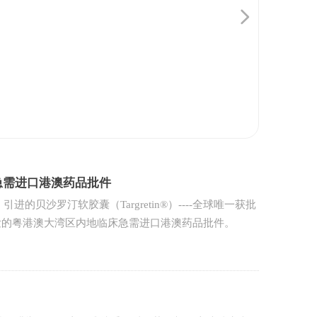
医院取得广东省药品监督管理局核发的粤港澳
넲
床急需进口港澳药品批件
的贝沙罗汀软胶囊（Targretin®）----全球唯一获批
发的粤港澳大湾区内地临床急需进口港澳药品批件。