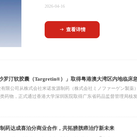
巴瘤的维A酸类药物，正式通过香港大学深圳
2026-04-16
大湾区内地临床急需进口港澳药品批件。
查看详情
ꁹ
罗汀软胶囊（Targretin®）」取得粤港澳大湾区内地临
万乐药业有限公司从株式会社米诺发源制药（株式会社ミノファーゲン製薬）引进
A酸类药物，正式通过香港大学深圳医院取得广东省药品监督管理局核
制药达成喜泊分商业合作，共拓膀胱癌治疗新未来