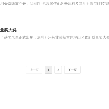
圳会堂隆重召开，我司以“氢溴酸依他佐辛原料及其注射液”项目荣获“
量奖大奖
量奖 " 获奖名单正式出炉，深圳万乐药业荣获首届坪山区政府质量奖大
上一页
1
2
下一页