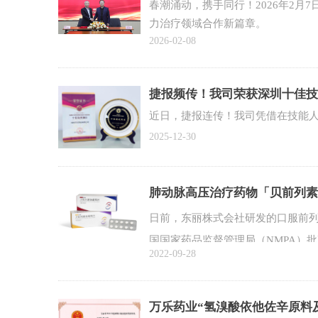
春潮涌动，携手同行！2026年2月
力治疗领域合作新篇章。
2026-02-08
捷报频传！我司荣获深圳十佳技
近日，捷报连传！我司凭借在技能
2025-12-30
肺动脉高压治疗药物「贝前列素钠
日前，东丽株式会社研发的口服前列
国国家药品监督管理局（NMPA）
2022-09-28
万乐药业“氢溴酸依他佐辛原料