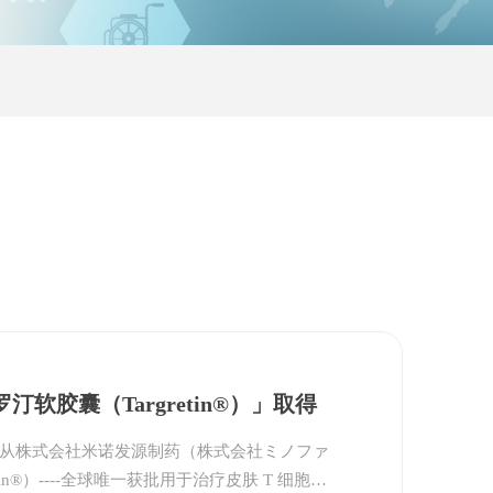
软胶囊（Targretin®）」取得
有限公司从株式会社米诺发源制药（株式会社ミノファ
澳药品批件
n®）----全球唯一获批用于治疗皮肤 T 细胞淋