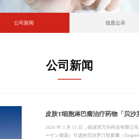
公司新闻
信息公示
公司新闻
——
皮肤T细胞淋巴瘤治疗药物「贝沙罗汀
2026 年 3 月 11 日，由深圳万乐药业
粤港澳大湾区内地临床急需进口港
ーゲン製薬）引进的贝沙罗汀软胶囊（Targreti