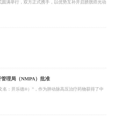
式圆满举行，双方正式携手，以优势互补开启膀胱癌光动
督管理局（NMPA）批准
文名：开乐德®）”，作为肺动脉高压治疗药物获得了中