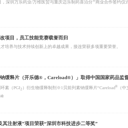
®
7日，深圳万乐药业/万维医贸与重庆迈乐制药喜泊分
商业合作签约仪
改项目，员工技能竞赛载誉而归
人才培养与技术持续创新上的卓越成果，接连荣获多项重要荣誉。
缓释片（开乐德®，Careload®）」取得中国国家药品监
®
环素（PGI
）衍生物缓释制剂※1贝前列素钠缓释片“Careload
（中
2
批准。
及其注射液”项目荣获“深圳市科技进步二等奖”