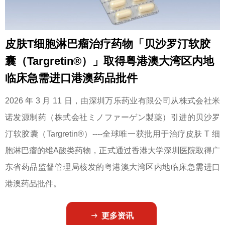
皮肤T细胞淋巴瘤治疗药物「贝沙罗汀软胶
囊（Targretin®）」取得粤港澳大湾区内地
临床急需进口港澳药品批件
2026 年 3 月 11 日，由深圳万乐药业有限公司从株式会社米
诺发源制药（株式会社ミノファーゲン製薬）引进的贝沙罗
汀软胶囊（Targretin®）----全球唯一获批用于治疗皮肤 T 细
胞淋巴瘤的维A酸类药物，正式通过香港大学深圳医院取得广
东省药品监督管理局核发的粤港澳大湾区内地临床急需进口
港澳药品批件。
更多资讯
ꁹ