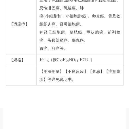
适用于急性白血病(淋巴细胞性和粒细胞性)、
恶性淋巴瘤、乳腺癌、肺
癌(小细胞和非小细胞肺癌)、卵巢癌、骨及软
【适应症】
组织肉瘤、肾母细胞瘤、
神经母细胞瘤、膀胱癌、甲状腺癌、前列腺
癌、头颈部鳞癌、睾丸癌、
胃癌、肝癌等。
10mg（按C
H
NO
·HCl计）
【规格】
27
29
11
【用法用量】【不良反应】【禁忌】【注意事
项】等详见说明书。