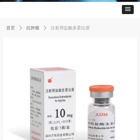
首页
ꄲ
抗肿瘤
ꄲ
注射用盐酸多柔比星