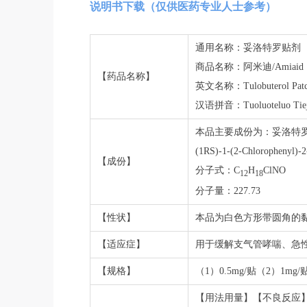
说明书下载（仅供医药专业人士参考）
通用名称：妥洛特罗贴剂
商品名称：阿米迪/Amiaid
【药品名称】
英文名称：Tulobuterol Patc
汉语拼音：Tuoluoteluo Tiej
本品主要成份为：妥洛特
(1RS)-1-(2-Chlorophenyl)-2
【成份】
分子式：C
H
ClNO
12
18
分子量：227.73
【性状】
本品为白色方形带圆角的
【适应症】
用于缓解支气管哮喘、急
【规格】
（1）0.5mg/贴（2）1mg/
【用法用量】【不良反应