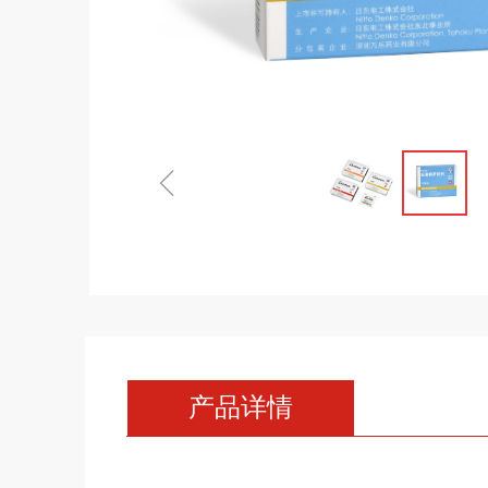
ꁆ
产品详情