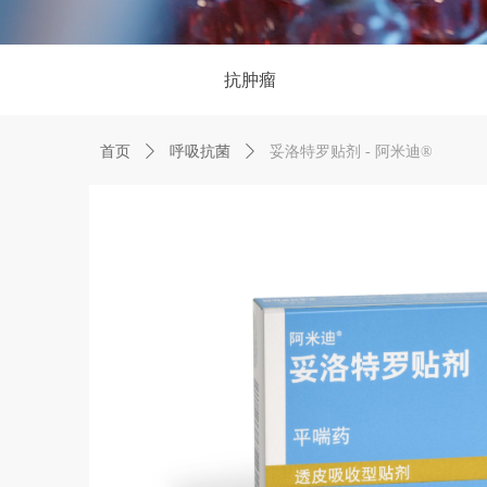
抗肿瘤
首页
ꄲ
呼吸抗菌
ꄲ
妥洛特罗贴剂 - 阿米迪®