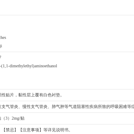
hes
i
罗
-(1,1-dimethylethyl)aminoethanol
黏性贴片，黏性层上覆有白色衬垫。
性支气管炎、慢性支气管炎、肺气肿等气道阻塞性疾病所致的呼吸困难等
贴（3）2mg/贴
】【禁忌】【注意事项】等详见说明书。