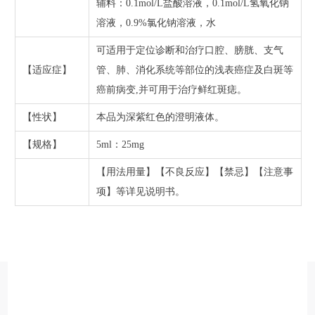
辅料：0.1mol/L盐酸溶液，0.1mol/L氢氧化钠
溶液，0.9%氯化钠溶液，水
可适用于定位诊断和治疗口腔、膀胱、支气
【适应症】
管、肺、消化系统等部位的浅表癌症及白斑等
癌前病变,并可用于治疗鲜红斑痣。
【性状】
本品为深紫红色的澄明液体。
【规格】
5ml：25mg
【用法用量】【不良反应】【禁忌】【注意事
项】等详见说明书。