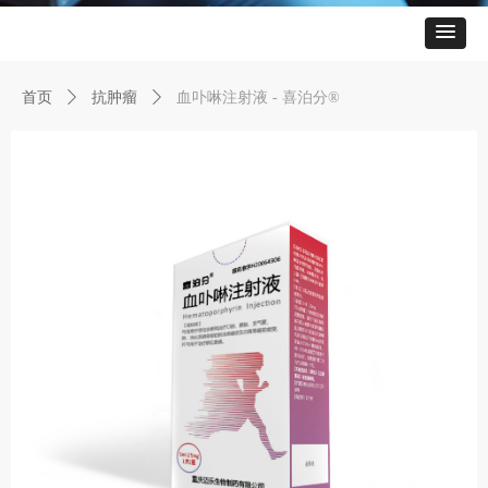
首页
ꄲ
抗肿瘤
ꄲ
血卟啉注射液 - 喜泊分®