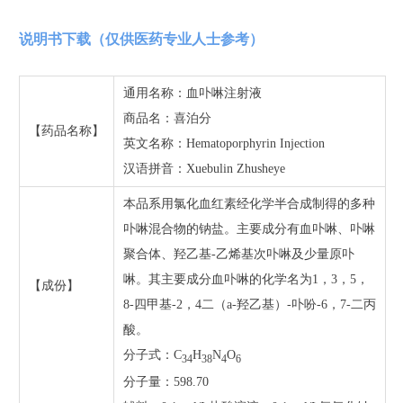
说明书下载（仅供医药专业人士参考）
通用名称：血卟啉注射液
商品名：喜泊分
【药品名称】
英文名称：Hematoporphyrin Injection
汉语拼音：Xuebulin Zhusheye
本品系用氯化血红素经化学半合成制得的多种
卟啉混合物的钠盐。主要成分有血卟啉、卟啉
聚合体、羟乙基-乙烯基次卟啉及少量原卟
啉。其主要成分血卟啉的化学名为1，3，5，
【成份】
8-四甲基-2，4二（a-羟乙基）-卟吩-6，7-二丙
酸。
分子式：C
H
N
O
34
38
4
6
分子量：598.70