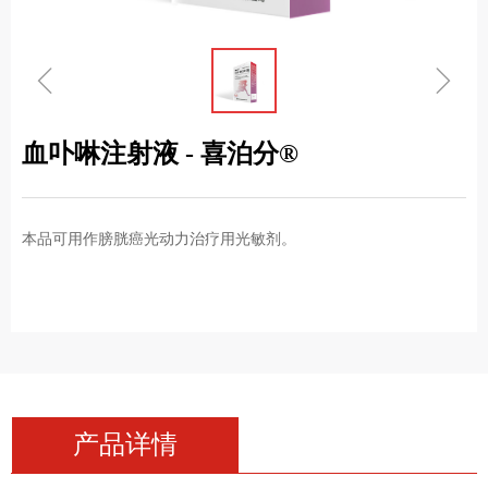
ꁆ
ꁇ
血卟啉注射液 - 喜泊分®
本品可用作膀胱癌光动力治疗用光敏剂。
产品详情