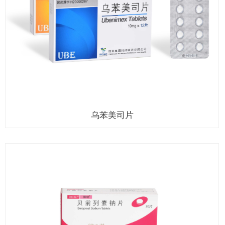
乌苯美司片