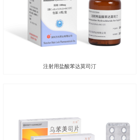
注射用盐酸苯达莫司汀