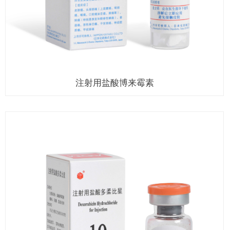
注射用盐酸博来霉素