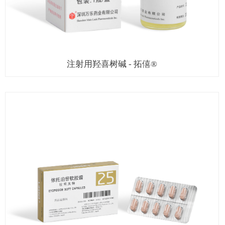
注射用羟喜树碱 - 拓僖®