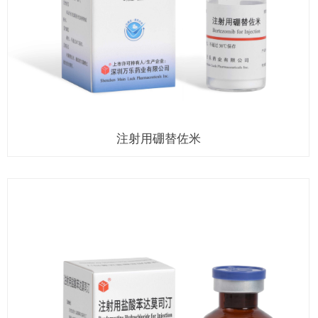
注射用硼替佐米